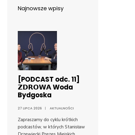
Najnowsze wpisy
[PODCAST odc. 11]
𝗭𝗗𝗥𝗢𝗪𝗔 Woda
Bydgoska
27 LIPCA 2026
|
AKTUALNOŚCI
Zapraszamy do cyklu krótkich
podcastów, w których Stanisław
Drzewiecki Prezes Miejskich