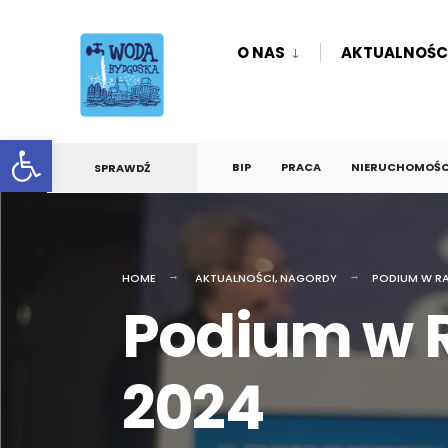
O NAS
AKTUALNOŚC
Otwórz pasek narzędzi
BIP
PRACA
NIERUCHOMOŚCI
SPRAWDŹ
HOME
AKTUALNOŚCI
,
NAGORDY
PODIUM W RA
Podium w R
2024