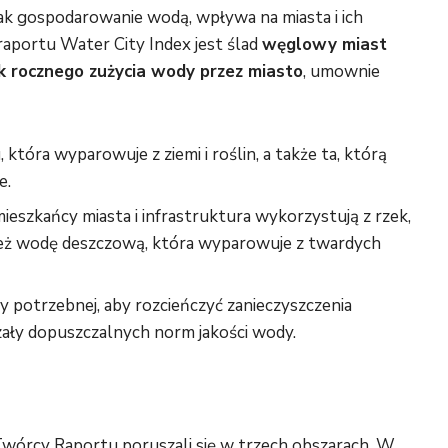
k gospodarowanie wodą, wpływa na miasta i ich
aportu Water City Index jest ślad
węglowy miast
 rocznego zużycia wody przez miasto
, umownie
która wyparowuje z ziemi i roślin, a także ta, którą
e.
ieszkańcy miasta i infrastruktura wykorzystują z rzek,
 też wodę deszczową, która wyparowuje z twardych
y potrzebnej, aby rozcieńczyć zanieczyszczenia
zały dopuszczalnych norm jakości wody.
wórcy Raportu poruszali się w trzech obszarach. W