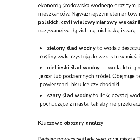
ekonomią środowiska wodnego oraz tym, ja
mieszkańców. Najważniejszym elementów r
polskich
,
czyli wielowymiarowy wskaźnik
nazywanej wodą zieloną, niebieską i szarą:
zielony ślad wodny
to woda z deszczu, 
rośliny wykorzystują do wzrostu w mieści
niebieski ślad wodny
to woda, którą m
jezior lub podziemnych źródeł. Obejmuje
powierzchni, jak ulice czy chodniki.
szary ślad wodny
to ilość czystej wod
pochodzące z miasta, tak aby nie przekrac
Kluczowe obszary analizy
Badając powyższe ślady węglowe miasta, T