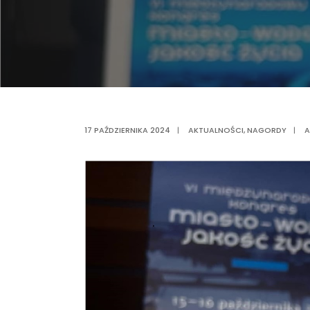
17 PAŹDZIERNIKA 2024
|
AKTUALNOŚCI
,
NAGORDY
|
A