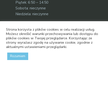
Piątek: 6:50 – 14:50
Sobota: nieczynne
Niedziela: nieczynne
Strona korzysta z plików cookies w celu realizacji usług.
Możesz określić warunki przechowywania lub dostępu do
Przydatne linki
plików cookies w Twojej przeglądarce. Korzystając ze
strony wyrażasz zgodę na używanie cookie, zgodnie z
aktualnymi ustawieniami przeglądarki.
Muzeum
Rozumiem
Dla mediów
Projekty UE
Stara wersja strony
Oficjalna strona bydgoskich wodociągów