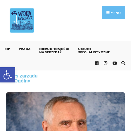
MENU
BIP
PRACA
NIERUCHOMOŚCI
USŁUGI
NA SPRZEDAŻ
SPECJALISTYCZNE
Otwórz pasek narzędzi
Prezes zarządu
Pion Ogólny