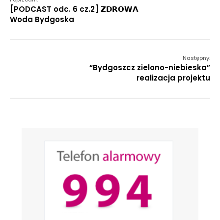
[PODCAST odc. 6 cz.2] 𝗭𝗗𝗥𝗢𝗪𝗔
Woda Bydgoska
Następny:
“Bydgoszcz zielono-niebieska”
realizacja projektu