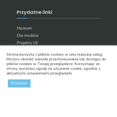
Przydatne linki
Muzeum
Dla mediów
Projekty UE
Stara wersja strony
Strona korzysta z plików cookies w celu realizacji usług.
Możesz określić warunki przechowywania lub dostępu do
plików cookies w Twojej przeglądarce. Korzystając ze
strony wyrażasz zgodę na używanie cookie, zgodnie z
aktualnymi ustawieniami przeglądarki.
Oficjalna strona bydgoskich wodociągów
Rozumiem
BIP
Copyright © 2024 - Bydgoskie Wodociągi