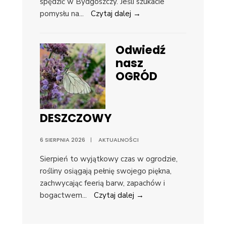
spędzić w Bydgoszczy. Jeśli szukacie
pomysłu na
...
Czytaj dalej →
Odwiedź
nasz
OGRÓD
DESZCZOWY
6 SIERPNIA 2026
|
AKTUALNOŚCI
Sierpień to wyjątkowy czas w ogrodzie,
rośliny osiągają pełnię swojego piękna,
zachwycając feerią barw, zapachów i
bogactwem
...
Czytaj dalej →