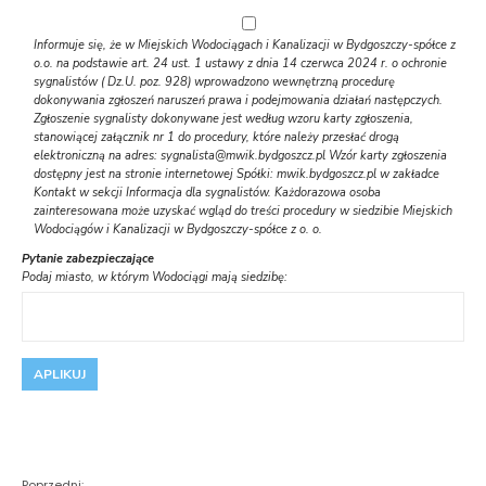
Informuje się, że w Miejskich Wodociągach i Kanalizacji w Bydgoszczy-spółce z
o.o. na podstawie art. 24 ust. 1 ustawy z dnia 14 czerwca 2024 r. o ochronie
sygnalistów ( Dz.U. poz. 928) wprowadzono wewnętrzną procedurę
dokonywania zgłoszeń naruszeń prawa i podejmowania działań następczych.
Zgłoszenie sygnalisty dokonywane jest według wzoru karty zgłoszenia,
stanowiącej załącznik nr 1 do procedury, które należy przesłać drogą
elektroniczną na adres: sygnalista@mwik.bydgoszcz.pl Wzór karty zgłoszenia
dostępny jest na stronie internetowej Spółki: mwik.bydgoszcz.pl w zakładce
Kontakt w sekcji Informacja dla sygnalistów. Każdorazowa osoba
zainteresowana może uzyskać wgląd do treści procedury w siedzibie Miejskich
Wodociągów i Kanalizacji w Bydgoszczy-spółce z o. o.
Pytanie zabezpieczające
Podaj miasto, w którym Wodociągi mają siedzibę:
Poprzedni: