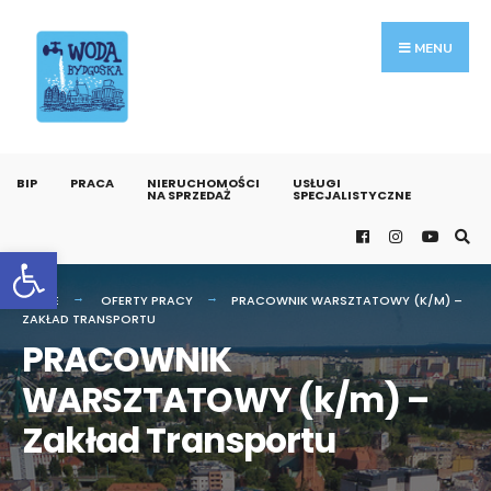
MENU
BIP
PRACA
NIERUCHOMOŚCI
USŁUGI
NA SPRZEDAŻ
SPECJALISTYCZNE
Otwórz pasek narzędzi
HOME
OFERTY PRACY
PRACOWNIK WARSZTATOWY (K/M) –
ZAKŁAD TRANSPORTU
PRACOWNIK
WARSZTATOWY (k/m) –
Zakład Transportu