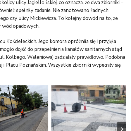
cy ulicy Jagiellońskiej, co oznacza, że dwa zbiorniki –
również spełniły zadanie. Nie zanotowano żadnych
o czy ulicy Mickiewicza. To kolejny dowód na to, że
ar wód opadowych.
u Kościeleckich. Jego komora opróżniła się i przyjęła
ogło dojść do przepełnienia kanałów sanitarnych stąd
 (ul. Kolbego, Waleniowa) zadziałały prawidłowo. Podobna
ej i Placu Poznańskim. Wszystkie zbiorniki wypełniły się