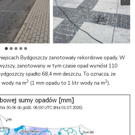
miejscach Bydgoszczy zanotowały rekordowe opady. W
jwyższy, zanotowany w tym czasie opad wyniósł 110
dgoszczy spadło 68,4 mm deszczu. To oznacza, że
2
2
w wody na m
(1 mm opadu to 1 litr wody na m
).