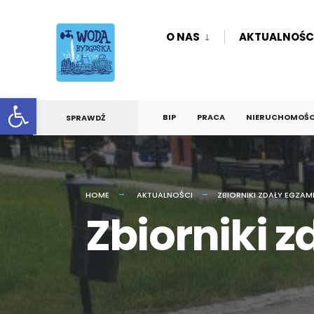
O NAS
AKTUALNOŚC
Otwórz pasek narzędzi
BIP
PRACA
NIERUCHOMOŚCI
SPRAWDŹ
HOME
AKTUALNOŚCI
ZBIORNIKI ZDAŁY EGZAM
Zbiorniki 