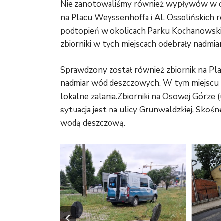
Nie zanotowaliśmy również wypływów w okoli
na Placu Weyssenhoffa i Al. Ossolińskich 
podtopień w okolicach Parku Kochanowskieg
zbiorniki w tych miejscach odebrały nadmi
Sprawdzony został również zbiornik na Plac
nadmiar wód deszczowych. W tym miejscu m
lokalne zalania.Zbiorniki na Osowej Górze
sytuacja jest na ulicy Grunwaldzkiej, Skośn
wodą deszczową.