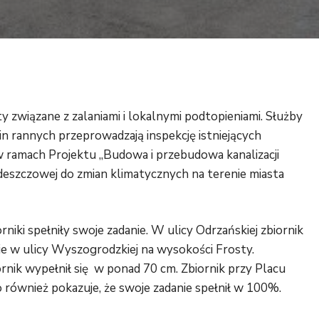
ty związane z zalaniami i lokalnymi podtopieniami. Służby
 rannych przeprowadzają inspekcję istniejących
ramach Projektu „Budowa i przebudowa kanalizacji
i deszczowej do zmian klimatycznych na terenie miasta
rniki spełniły swoje zadanie. W ulicy Odrzańskiej zbiornik
e w ulicy Wyszogrodzkiej na wysokości Frosty.
ornik wypełnił się w ponad 70 cm. Zbiornik przy Placu
 również pokazuje, że swoje zadanie spełnił w 100%.