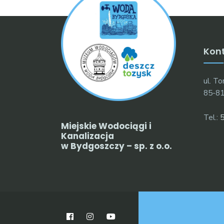
Kon
ul. T
85-81
Tel.:
5
Miejskie Wodociągi i
Kanalizacja
w Bydgoszczy – sp. z o.o.