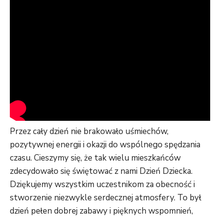
Przez cały dzień nie brakowało uśmiechów,
pozytywnej energii i okazji do wspólnego spędzania
czasu. Cieszymy się, że tak wielu mieszkańców
zdecydowało się świętować z nami Dzień Dziecka.
Dziękujemy wszystkim uczestnikom za obecność i
stworzenie niezwykle serdecznej atmosfery. To był
dzień pełen dobrej zabawy i pięknych wspomnień,