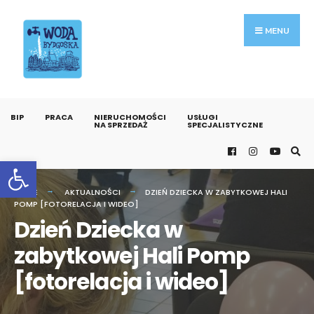
MENU
BIP
PRACA
NIERUCHOMOŚCI
USŁUGI
NA SPRZEDAŻ
SPECJALISTYCZNE
Otwórz pasek narzędzi
HOME
AKTUALNOŚCI
DZIEŃ DZIECKA W ZABYTKOWEJ HALI
POMP [FOTORELACJA I WIDEO]
Dzień Dziecka w
zabytkowej Hali Pomp
[fotorelacja i wideo]