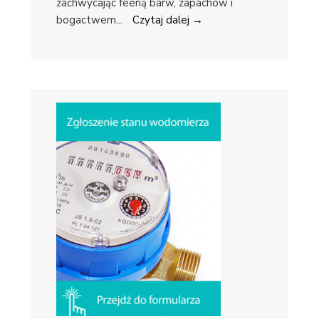
zachwycając feerią barw, zapachów i
bogactwem
...
Czytaj dalej →