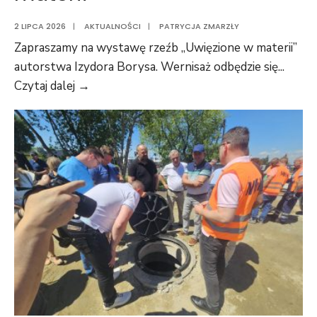
2 LIPCA 2026
|
AKTUALNOŚCI
|
PATRYCJA ZMARZŁY
Zapraszamy na wystawę rzeźb „Uwięzione w materii”
autorstwa Izydora Borysa. Wernisaż odbędzie się
...
Czytaj dalej →