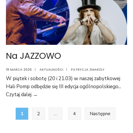
Na JAZZOWO
18 MARCA 2026
|
AKTUALNOŚCI
|
PATRYCJA ZMARZŁY
W piątek i sobotę (20 i 21.03) w naszej zabytkowej
Hali Pomp odbędzie się III edycja ogólnopolskiego
...
Czytaj dalej →
1
2
…
4
Następne