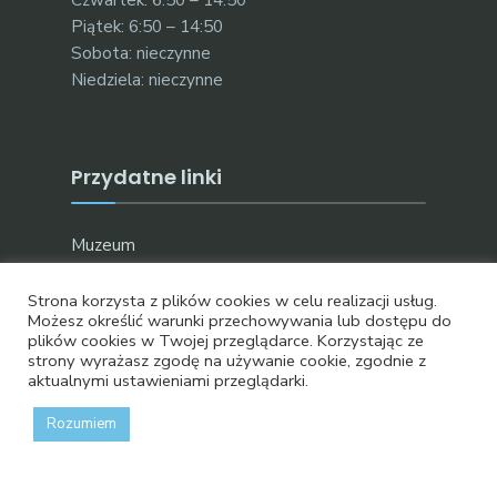
Piątek: 6:50 – 14:50
Sobota: nieczynne
Niedziela: nieczynne
Przydatne linki
Muzeum
Dla mediów
Strona korzysta z plików cookies w celu realizacji usług.
Projekty UE
Możesz określić warunki przechowywania lub dostępu do
Stara wersja strony
plików cookies w Twojej przeglądarce. Korzystając ze
strony wyrażasz zgodę na używanie cookie, zgodnie z
aktualnymi ustawieniami przeglądarki.
Rozumiem
Oficjalna strona bydgoskich wodociągów