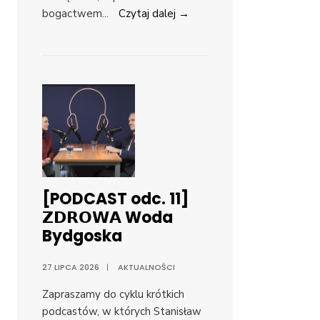
bogactwem
...
Czytaj dalej →
[PODCAST odc. 11]
𝗭𝗗𝗥𝗢𝗪𝗔 Woda
Bydgoska
27 LIPCA 2026
|
AKTUALNOŚCI
Zapraszamy do cyklu krótkich
podcastów, w których Stanisław