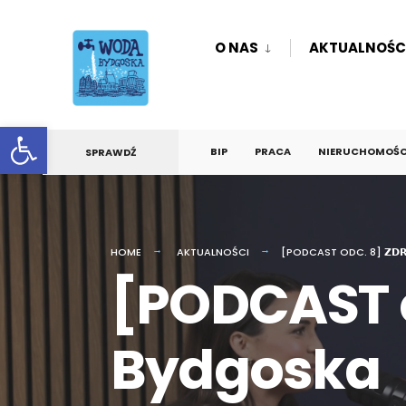
O NAS
AKTUALNOŚC
Otwórz pasek narzędzi
BIP
PRACA
NIERUCHOMOŚCI
SPRAWDŹ
HOME
AKTUALNOŚCI
[PODCAST ODC. 8] 𝗭𝗗
[PODCAST o
Bydgoska