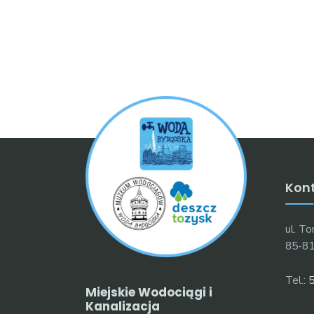
Kon
ul. T
85-81
Tel.:
5
Miejskie Wodociągi i
Kanalizacja