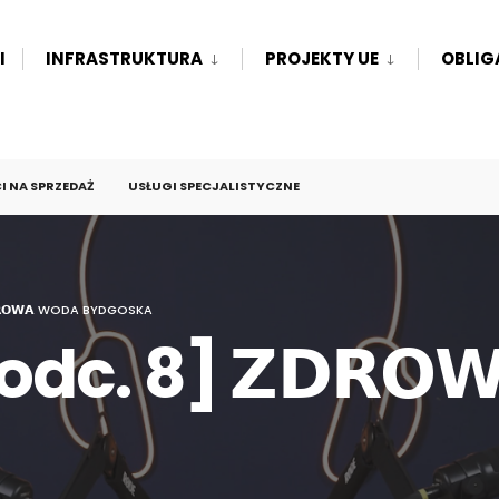
I
INFRASTRUKTURA
PROJEKTY UE
OBLIG
 NA SPRZEDAŻ
USŁUGI SPECJALISTYCZNE
𝗥𝗢𝗪𝗔 WODA BYDGOSKA
dc. 8] 𝗭𝗗𝗥𝗢