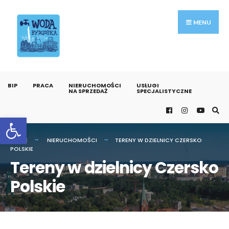
MENU
BIP
PRACA
NIERUCHOMOŚCI
USŁUGI
NA SPRZEDAŻ
SPECJALISTYCZNE
Otwórz pasek narzędzi
HOME
NIERUCHOMOŚCI
TERENY W DZIELNICY CZERSKO
POLSKIE
Tereny w dzielnicy Czersko
Polskie