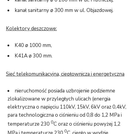
kanał sanitarny ø 300 mm w ul. Objazdowej.
Kolektory deszczowe:
K40 ø 1000 mm,
K41A ø 300 mm.
Sieć telekomunikacyjna, ciepłownicza i energetyczna
nieruchomość posiada uzbrojenie podziemne
zlokalizowane w przyległych ulicach (energia
elektryczna o napięciu 110kV, 15kV, 6kV oraz 0,4kV,
para technologiczna o ciśnieniu od 0,8 do 1,2 MPa i
0
temperaturze 230
C oraz o ciśnieniu powyżej 1,2
0
MPa i temperaturze 230
C, ciepło w wodzie,